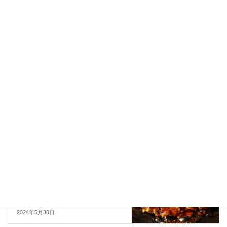
ります。
今シーズンもカキオコをご愛顧いただきありがとうございます。
気を付けてお越しください！！
備前観光協会 令和5年度 年末年始営業店舗のご案内へのリンク
お知らせ
カテゴリー
お知らせ
前の記事
日生カキオコマップ2023-2024が
完成しました!!
2023年11月6日
お知らせ
次の記事
ひなせかきカキフェス2024開催
します！！
2024年5月30日