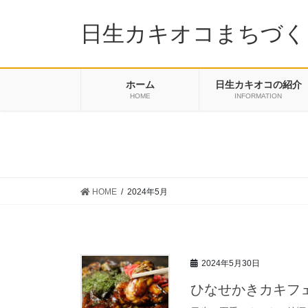
コ
ナ
ン
ビ
日生カキオコまちづく
テ
ゲ
ン
ー
ツ
シ
ホーム
日生カキオコの紹介
に
ョ
HOME
INFORMATION
移
ン
動
に
移
動
HOME
2024年5月
2024年5月30日
ひなせかきカキフェ